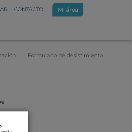
AR
CONTACTO
Mi área
tación
Formulario de desistimiento
ing
 y
perfil