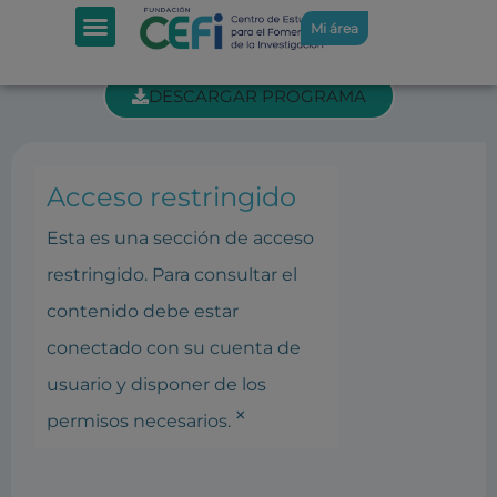
SECCIÓN INTRANET: REUNIÓN DEL
Mi área
PATRONATO 9-6-2015
DESCARGAR PROGRAMA
Acceso restringido
Esta es una sección de acceso
restringido. Para consultar el
contenido debe estar
conectado con su cuenta de
usuario y disponer de los
×
permisos necesarios.