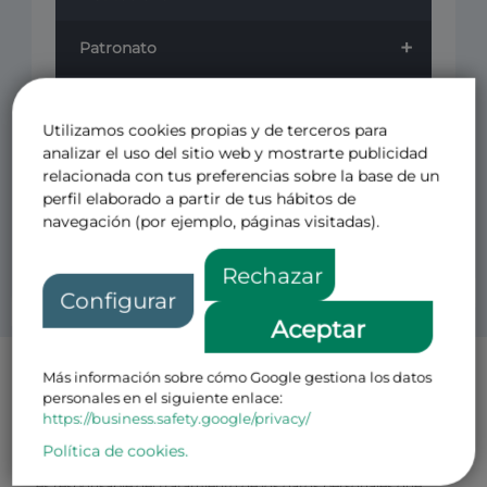
+
Patronato
+
Cursos
Utilizamos cookies propias y de terceros para
+
analizar el uso del sitio web y mostrarte publicidad
Revistas
relacionada con tus preferencias sobre la base de un
perfil elaborado a partir de tus hábitos de
Otros
navegación (por ejemplo, páginas visitadas).
Rechazar
Configurar
Aceptar
Más información sobre cómo Google gestiona los datos
Política de Privacidad Patronos
personales en el siguiente enlace:
El CENTRO DE ESTUDIOS PARA EL FOMENTO DE LA
https://business.safety.google/privacy/
INVESTIGACION CEFI FUNDACION PRIVADA con N.I.F
número G-08793499 y domicilio en Avenida de Pio XII, 49 Loft 1,
Política de cookies.
28016, Madrid (en adelante, el “
Responsable
” o la “
Fundación
”)
es responsable del tratamiento de los datos personales que