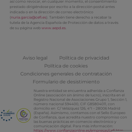
así como revocar, en cualquier momento, el consentimiento
prestado dirigiéndose por escrito a la dirección postal antes
indicada o en la dirección de correo electrónico
(
nuria.garcia@cefi.es
). También tiene derecho a recabar la
tutela de la Agencia Española de Protección de datos a través
de su página web
www.aepd.es
.
Aviso legal
Política de privacidad
Política de cookies
Condiciones generales de contratación
Formulario de desistimiento
Nuestra entidad se encuentra adherida a Confianza
Online (asociación sin ánimo de lucro), inscrita en el
Registro Nacional de Asociaciones Grupo 1, Sección 1,
número nacional 594400, CIF G85804011, con
domicilio en C/ Velázquez 126, 4ºI – 28006 Madrid
(España). Asimismo, contamos con el Sello Europeo
de Confianza, que acredita nuestro compromiso con
las buenas prácticas en comercio electrónico y
comunicación digital. Para más información:
https://www.confianzaonline.es/empresas/cefi.htm