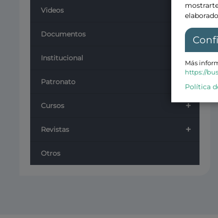
mostrarte
Videos
elaborado
+
Documentos
Conf
Institucional
Más inform
https://bu
+
Patronato
Política d
+
Cursos
+
Revistas
Otros