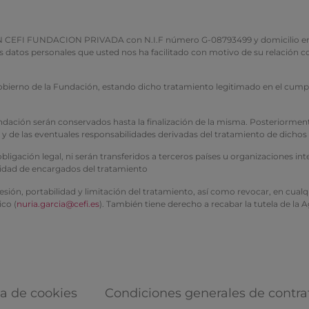
FUNDACION PRIVADA con N.I.F número G-08793499 y domicilio en Avenida
los datos personales que usted nos ha facilitado con motivo de su relació
gobierno de la Fundación, estando dicho tratamiento legitimado en el cumpl
 Fundación serán conservados hasta la finalización de la misma. Posterior
e y de las eventuales responsabilidades derivadas del tratamiento de dichos
igación legal, ni serán transferidos a terceros países u organizaciones in
lidad de encargados del tratamiento
resión, portabilidad y limitación del tratamiento, así como revocar, en cu
ico (
nuria.garcia@cefi.es
). También tiene derecho a recabar la tutela de la
ca de cookies
Condiciones generales de contra