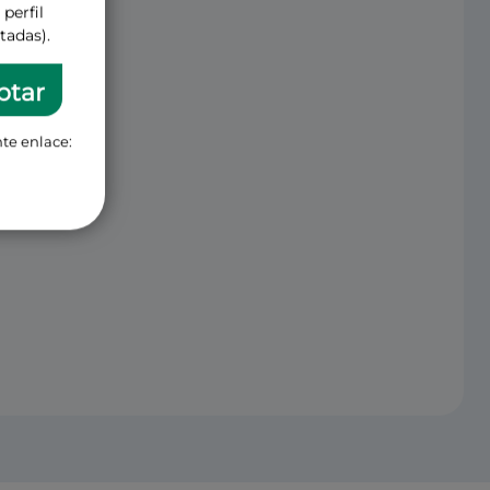
perfil
tadas).
ptar
te enlace: