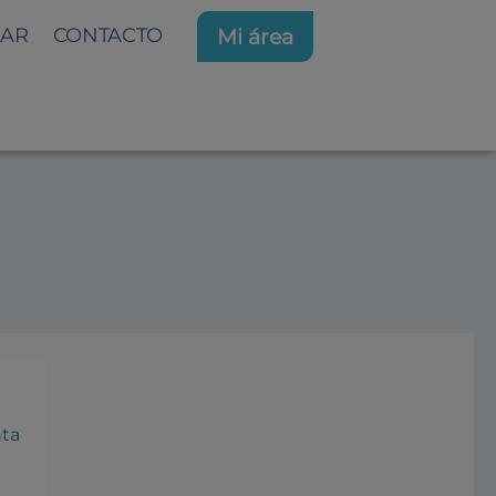
AR
CONTACTO
Mi área
CIÓN EN SALUD FRENTE A
nta