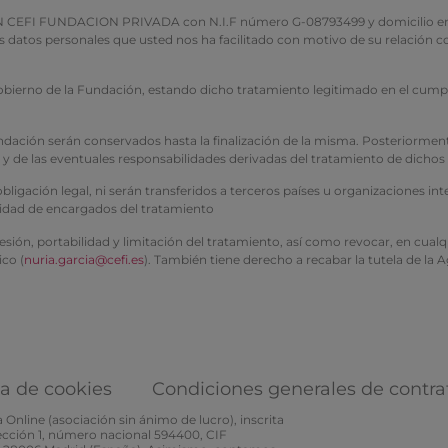
FUNDACION PRIVADA con N.I.F número G-08793499 y domicilio en Avenida
los datos personales que usted nos ha facilitado con motivo de su relació
gobierno de la Fundación, estando dicho tratamiento legitimado en el cumpl
 Fundación serán conservados hasta la finalización de la misma. Posterior
e y de las eventuales responsabilidades derivadas del tratamiento de dichos
igación legal, ni serán transferidos a terceros países u organizaciones in
lidad de encargados del tratamiento
resión, portabilidad y limitación del tratamiento, así como revocar, en cu
ico (
nuria.garcia@cefi.es
). También tiene derecho a recabar la tutela de la
ca de cookies
Condiciones generales de contra
Online (asociación sin ánimo de lucro), inscrita
Sección 1, número nacional 594400, CIF