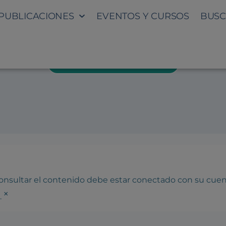
PUBLICACIONES
EVENTOS Y CURSOS
BUSC
TO LEY SECRETOS EMPRESAR
DESCARGAR PROGRAMA
 consultar el contenido debe estar conectado con su cue
×
.