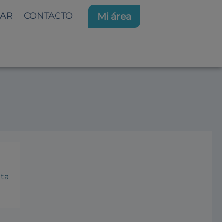
AR
CONTACTO
Mi área
IALES
nta