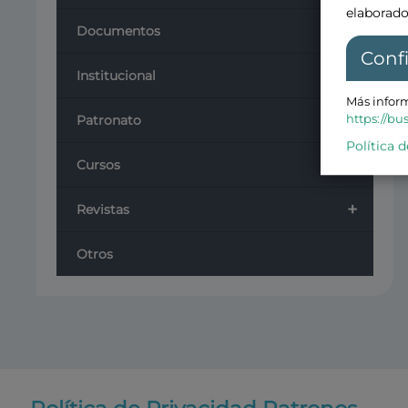
elaborado
+
Documentos
Conf
Institucional
Más inform
+
https://bu
Patronato
Política d
+
Cursos
+
Revistas
Otros