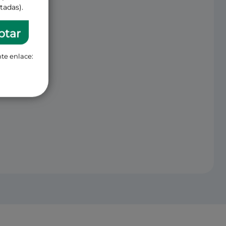
tadas).
ptar
te enlace: