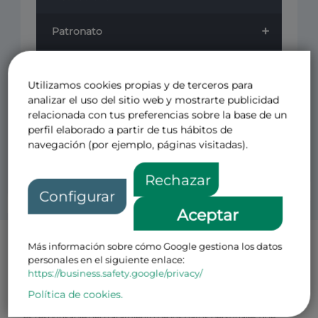
+
Patronato
+
Cursos
Utilizamos cookies propias y de terceros para
+
analizar el uso del sitio web y mostrarte publicidad
Revistas
relacionada con tus preferencias sobre la base de un
perfil elaborado a partir de tus hábitos de
Otros
navegación (por ejemplo, páginas visitadas).
Rechazar
Configurar
Aceptar
Más información sobre cómo Google gestiona los datos
Política de Privacidad Patronos
personales en el siguiente enlace:
El CENTRO DE ESTUDIOS PARA EL FOMENTO DE LA
https://business.safety.google/privacy/
INVESTIGACION CEFI FUNDACION PRIVADA con N.I.F
número G-08793499 y domicilio en Avenida de Pio XII, 49 Loft 1,
Política de cookies.
28016, Madrid (en adelante, el “
Responsable
” o la “
Fundación
”)
es responsable del tratamiento de los datos personales que