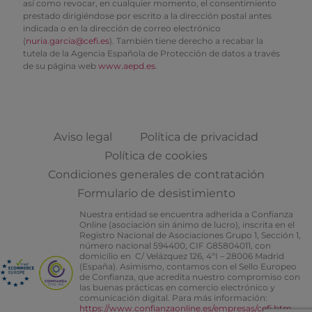
así como revocar, en cualquier momento, el consentimiento
prestado dirigiéndose por escrito a la dirección postal antes
indicada o en la dirección de correo electrónico
(
nuria.garcia@cefi.es
). También tiene derecho a recabar la
tutela de la Agencia Española de Protección de datos a través
de su página web
www.aepd.es
.
Aviso legal
Política de privacidad
Política de cookies
Condiciones generales de contratación
Formulario de desistimiento
Nuestra entidad se encuentra adherida a Confianza
Online (asociación sin ánimo de lucro), inscrita en el
Registro Nacional de Asociaciones Grupo 1, Sección 1,
número nacional 594400, CIF G85804011, con
domicilio en C/ Velázquez 126, 4ºI – 28006 Madrid
(España). Asimismo, contamos con el Sello Europeo
de Confianza, que acredita nuestro compromiso con
las buenas prácticas en comercio electrónico y
comunicación digital. Para más información:
https://www.confianzaonline.es/empresas/cefi.htm