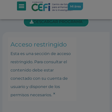
SECCIÓN INTRANET: REUNIÓN
Mi área
PATRONATO 4-07-2019
DESCARGAR PROGRAMA
Acceso restringido
Esta es una sección de acceso
restringido. Para consultar el
contenido debe estar
conectado con su cuenta de
usuario y disponer de los
×
permisos necesarios.