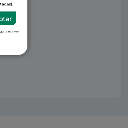
tadas).
ptar
te enlace: