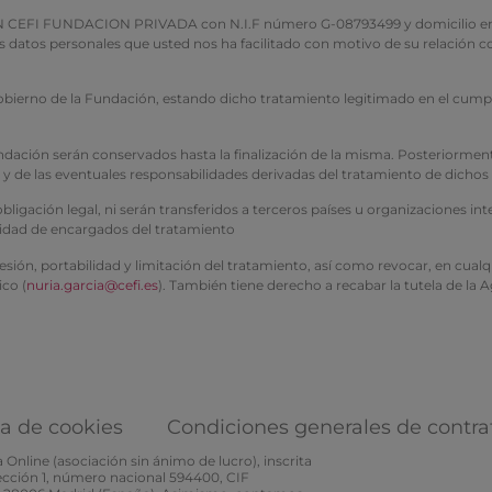
FUNDACION PRIVADA con N.I.F número G-08793499 y domicilio en Avenida
los datos personales que usted nos ha facilitado con motivo de su relació
gobierno de la Fundación, estando dicho tratamiento legitimado en el cumpl
 Fundación serán conservados hasta la finalización de la misma. Posterior
e y de las eventuales responsabilidades derivadas del tratamiento de dichos
igación legal, ni serán transferidos a terceros países u organizaciones in
lidad de encargados del tratamiento
resión, portabilidad y limitación del tratamiento, así como revocar, en cu
ico (
nuria.garcia@cefi.es
). También tiene derecho a recabar la tutela de la
ca de cookies
Condiciones generales de contra
Online (asociación sin ánimo de lucro), inscrita
Sección 1, número nacional 594400, CIF