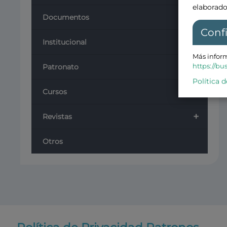
elaborado
+
Documentos
Conf
Institucional
Más inform
+
https://bu
Patronato
Política d
+
Cursos
+
Revistas
Otros