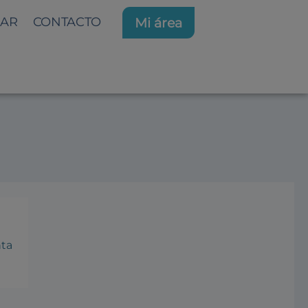
AR
CONTACTO
Mi área
NNOVACIÓN
nta