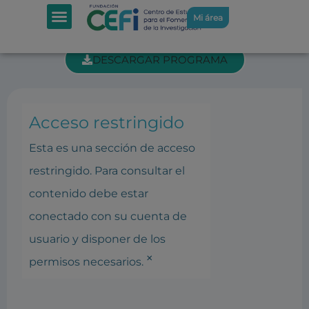
SECCIÓN INTRANET: REUNIÓN DEL
Mi área
PATRONATO 7-2-2018
DESCARGAR PROGRAMA
Acceso restringido
Esta es una sección de acceso
restringido. Para consultar el
contenido debe estar
conectado con su cuenta de
usuario y disponer de los
×
permisos necesarios.