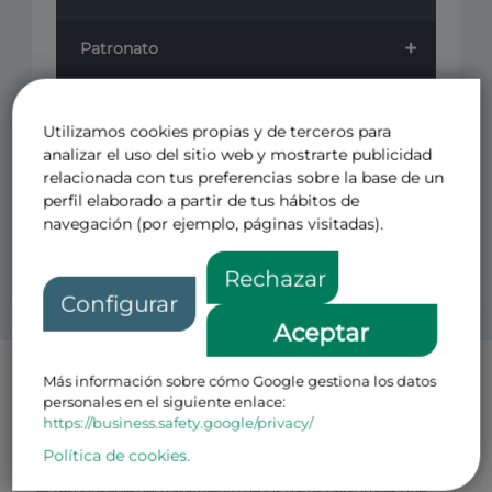
+
Patronato
+
Cursos
Utilizamos cookies propias y de terceros para
+
analizar el uso del sitio web y mostrarte publicidad
Revistas
relacionada con tus preferencias sobre la base de un
perfil elaborado a partir de tus hábitos de
Otros
navegación (por ejemplo, páginas visitadas).
Rechazar
Configurar
Aceptar
Más información sobre cómo Google gestiona los datos
Política de Privacidad Patronos
personales en el siguiente enlace:
El CENTRO DE ESTUDIOS PARA EL FOMENTO DE LA
https://business.safety.google/privacy/
INVESTIGACION CEFI FUNDACION PRIVADA con N.I.F
número G-08793499 y domicilio en Avenida de Pio XII, 49 Loft 1,
Política de cookies.
28016, Madrid (en adelante, el “
Responsable
” o la “
Fundación
”)
es responsable del tratamiento de los datos personales que