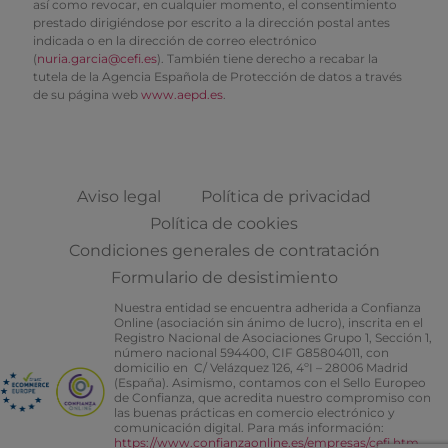
así como revocar, en cualquier momento, el consentimiento
prestado dirigiéndose por escrito a la dirección postal antes
indicada o en la dirección de correo electrónico
(
nuria.garcia@cefi.es
). También tiene derecho a recabar la
tutela de la Agencia Española de Protección de datos a través
de su página web
www.aepd.es
.
Aviso legal
Política de privacidad
Política de cookies
Condiciones generales de contratación
Formulario de desistimiento
Nuestra entidad se encuentra adherida a Confianza
Online (asociación sin ánimo de lucro), inscrita en el
Registro Nacional de Asociaciones Grupo 1, Sección 1,
número nacional 594400, CIF G85804011, con
domicilio en C/ Velázquez 126, 4ºI – 28006 Madrid
(España). Asimismo, contamos con el Sello Europeo
de Confianza, que acredita nuestro compromiso con
las buenas prácticas en comercio electrónico y
comunicación digital. Para más información:
https://www.confianzaonline.es/empresas/cefi.htm