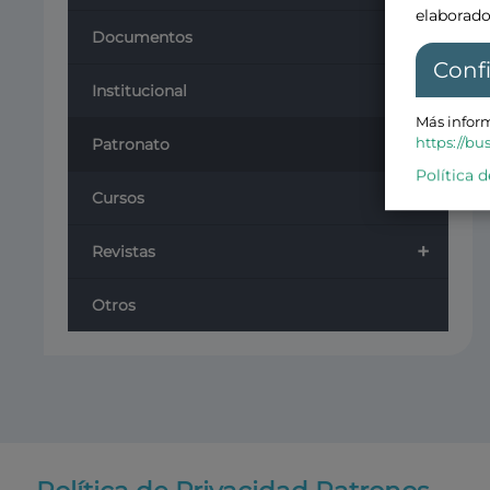
elaborado
+
Documentos
Conf
Institucional
Más inform
+
https://bu
Patronato
Política d
+
Cursos
+
Revistas
Otros