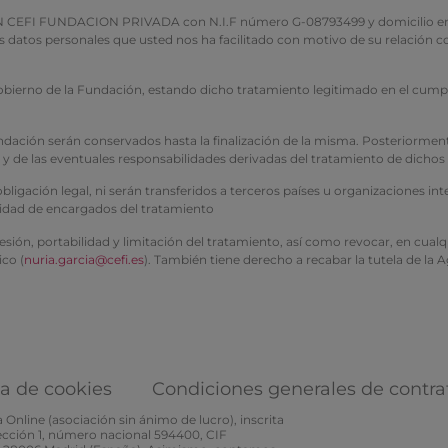
FUNDACION PRIVADA con N.I.F número G-08793499 y domicilio en Avenida
los datos personales que usted nos ha facilitado con motivo de su relació
gobierno de la Fundación, estando dicho tratamiento legitimado en el cumpl
 Fundación serán conservados hasta la finalización de la misma. Posterior
e y de las eventuales responsabilidades derivadas del tratamiento de dichos
igación legal, ni serán transferidos a terceros países u organizaciones in
lidad de encargados del tratamiento
resión, portabilidad y limitación del tratamiento, así como revocar, en cu
ico (
nuria.garcia@cefi.es
). También tiene derecho a recabar la tutela de la
ca de cookies
Condiciones generales de contra
Online (asociación sin ánimo de lucro), inscrita
Sección 1, número nacional 594400, CIF