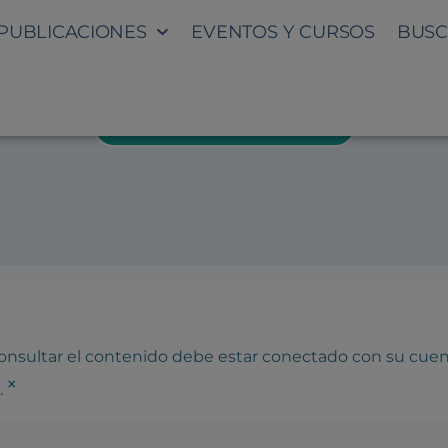
PUBLICACIONES
EVENTOS Y CURSOS
BUSC
́N DEL PATRONATO 7-02-201
DESCARGAR PROGRAMA
 consultar el contenido debe estar conectado con su cue
×
.