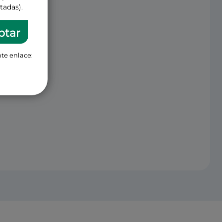
tadas).
ptar
te enlace: