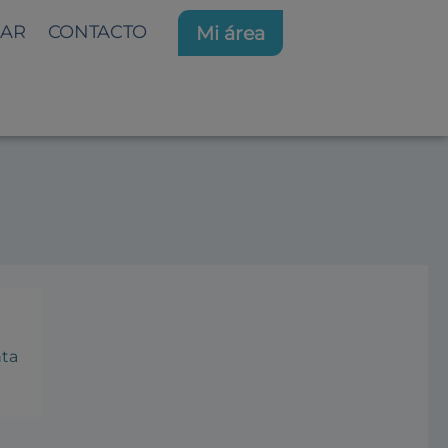
AR
CONTACTO
Mi área
9
nta