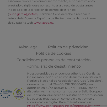
así como revocar, en cualquier momento, el consentimiento
prestado dirigiéndose por escrito a la dirección postal antes
indicada o en la dirección de correo electrónico
(
nuria.garcia@cefi.es
). También tiene derecho a recabar la
tutela de la Agencia Española de Protección de datos a través
de su página web
www.aepd.es
.
Aviso legal
Política de privacidad
Política de cookies
Condiciones generales de contratación
Formulario de desistimiento
Nuestra entidad se encuentra adherida a Confianza
Online (asociación sin ánimo de lucro), inscrita en el
Registro Nacional de Asociaciones Grupo 1, Sección 1,
número nacional 594400, CIF G85804011, con
domicilio en C/ Velázquez 126, 4ºI – 28006 Madrid
(España). Asimismo, contamos con el Sello Europeo
de Confianza, que acredita nuestro compromiso con
las buenas prácticas en comercio electrónico y
comunicación digital. Para más información:
https://www.confianzaonline.es/empresas/cefi.htm