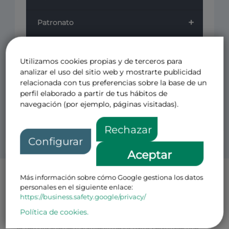
+
Patronato
+
Cursos
Utilizamos cookies propias y de terceros para
+
analizar el uso del sitio web y mostrarte publicidad
Revistas
relacionada con tus preferencias sobre la base de un
perfil elaborado a partir de tus hábitos de
Otros
navegación (por ejemplo, páginas visitadas).
Rechazar
Configurar
Aceptar
Más información sobre cómo Google gestiona los datos
Política de Privacidad Patronos
personales en el siguiente enlace:
El CENTRO DE ESTUDIOS PARA EL FOMENTO DE LA
https://business.safety.google/privacy/
INVESTIGACION CEFI FUNDACION PRIVADA con N.I.F
número G-08793499 y domicilio en Avenida de Pio XII, 49 Loft 1,
Política de cookies.
28016, Madrid (en adelante, el “
Responsable
” o la “
Fundación
”)
es responsable del tratamiento de los datos personales que