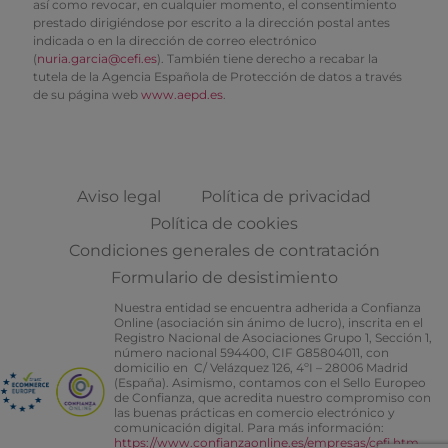
así como revocar, en cualquier momento, el consentimiento
prestado dirigiéndose por escrito a la dirección postal antes
indicada o en la dirección de correo electrónico
(
nuria.garcia@cefi.es
). También tiene derecho a recabar la
tutela de la Agencia Española de Protección de datos a través
de su página web
www.aepd.es
.
Aviso legal
Política de privacidad
Política de cookies
Condiciones generales de contratación
Formulario de desistimiento
Nuestra entidad se encuentra adherida a Confianza
Online (asociación sin ánimo de lucro), inscrita en el
Registro Nacional de Asociaciones Grupo 1, Sección 1,
número nacional 594400, CIF G85804011, con
domicilio en C/ Velázquez 126, 4ºI – 28006 Madrid
(España). Asimismo, contamos con el Sello Europeo
de Confianza, que acredita nuestro compromiso con
las buenas prácticas en comercio electrónico y
comunicación digital. Para más información:
https://www.confianzaonline.es/empresas/cefi.htm