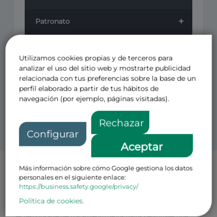
+
Patronato
+
Cursos
Utilizamos cookies propias y de terceros para
+
analizar el uso del sitio web y mostrarte publicidad
Revistas
relacionada con tus preferencias sobre la base de un
perfil elaborado a partir de tus hábitos de
Otros
navegación (por ejemplo, páginas visitadas).
Rechazar
Configurar
Aceptar
Más información sobre cómo Google gestiona los datos
Política de Privacidad Patronos
personales en el siguiente enlace:
El CENTRO DE ESTUDIOS PARA EL FOMENTO DE LA
https://business.safety.google/privacy/
INVESTIGACION CEFI FUNDACION PRIVADA con N.I.F
número G-08793499 y domicilio en Avenida de Pio XII, 49 Loft 1,
Política de cookies.
28016, Madrid (en adelante, el “
Responsable
” o la “
Fundación
”)
es responsable del tratamiento de los datos personales que