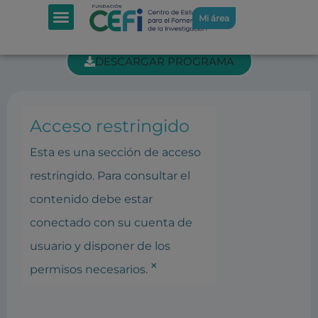
SECCIÓN INTRANET: REUNIÓN DEL
Mi área
PATRONATO 6-6-2017
DESCARGAR PROGRAMA
Acceso restringido
Esta es una sección de acceso
restringido. Para consultar el
contenido debe estar
conectado con su cuenta de
usuario y disponer de los
×
permisos necesarios.