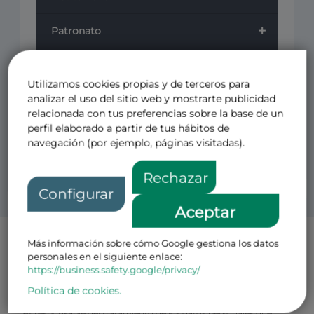
+
Patronato
+
Cursos
Utilizamos cookies propias y de terceros para
+
analizar el uso del sitio web y mostrarte publicidad
Revistas
relacionada con tus preferencias sobre la base de un
perfil elaborado a partir de tus hábitos de
Otros
navegación (por ejemplo, páginas visitadas).
Rechazar
Configurar
Aceptar
Más información sobre cómo Google gestiona los datos
Política de Privacidad Patronos
personales en el siguiente enlace:
El CENTRO DE ESTUDIOS PARA EL FOMENTO DE LA
https://business.safety.google/privacy/
INVESTIGACION CEFI FUNDACION PRIVADA con N.I.F
número G-08793499 y domicilio en Avenida de Pio XII, 49 Loft 1,
Política de cookies.
28016, Madrid (en adelante, el “
Responsable
” o la “
Fundación
”)
es responsable del tratamiento de los datos personales que