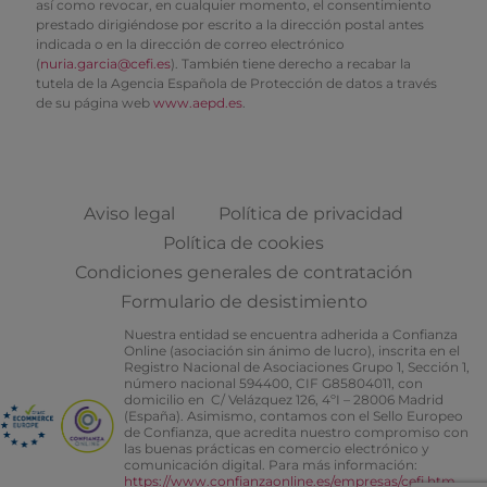
así como revocar, en cualquier momento, el consentimiento
prestado dirigiéndose por escrito a la dirección postal antes
indicada o en la dirección de correo electrónico
(
nuria.garcia@cefi.es
). También tiene derecho a recabar la
tutela de la Agencia Española de Protección de datos a través
de su página web
www.aepd.es
.
Aviso legal
Política de privacidad
Política de cookies
Condiciones generales de contratación
Formulario de desistimiento
Nuestra entidad se encuentra adherida a Confianza
Online (asociación sin ánimo de lucro), inscrita en el
Registro Nacional de Asociaciones Grupo 1, Sección 1,
número nacional 594400, CIF G85804011, con
domicilio en C/ Velázquez 126, 4ºI – 28006 Madrid
(España). Asimismo, contamos con el Sello Europeo
de Confianza, que acredita nuestro compromiso con
las buenas prácticas en comercio electrónico y
comunicación digital. Para más información:
https://www.confianzaonline.es/empresas/cefi.htm