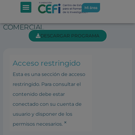
SECCIÓN INTRANET: PONENCIAS
Mi área
MESA PRECIOS Y POLÍTICA
COMERCIAL
DESCARGAR PROGRAMA
Acceso restringido
Esta es una sección de acceso
restringido. Para consultar el
contenido debe estar
conectado con su cuenta de
usuario y disponer de los
×
permisos necesarios.