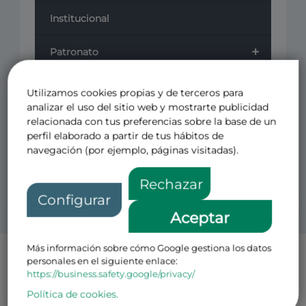
Institucional
+
Patronato
+
Cursos
Utilizamos cookies propias y de terceros para
analizar el uso del sitio web y mostrarte publicidad
+
Revistas
relacionada con tus preferencias sobre la base de un
perfil elaborado a partir de tus hábitos de
navegación (por ejemplo, páginas visitadas).
Otros
Rechazar
Configurar
Aceptar
Más información sobre cómo Google gestiona los datos
Política de Privacidad Patronos
personales en el siguiente enlace:
https://business.safety.google/privacy/
El CENTRO DE ESTUDIOS PARA EL FOMENTO DE LA
INVESTIGACION CEFI FUNDACION PRIVADA con N.I.F
Política de cookies.
número G-08793499 y domicilio en Avenida de Pio XII, 49 Loft 1,