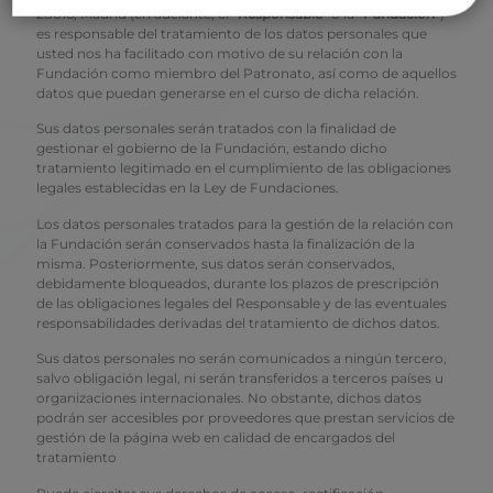
28016, Madrid (en adelante, el “
Responsable
” o la “
Fundación
”)
es responsable del tratamiento de los datos personales que
usted nos ha facilitado con motivo de su relación con la
Fundación como miembro del Patronato, así como de aquellos
datos que puedan generarse en el curso de dicha relación.
Sus datos personales serán tratados con la finalidad de
gestionar el gobierno de la Fundación, estando dicho
tratamiento legitimado en el cumplimiento de las obligaciones
legales establecidas en la Ley de Fundaciones.
Los datos personales tratados para la gestión de la relación con
la Fundación serán conservados hasta la finalización de la
misma. Posteriormente, sus datos serán conservados,
debidamente bloqueados, durante los plazos de prescripción
de las obligaciones legales del Responsable y de las eventuales
responsabilidades derivadas del tratamiento de dichos datos.
Sus datos personales no serán comunicados a ningún tercero,
salvo obligación legal, ni serán transferidos a terceros países u
organizaciones internacionales. No obstante, dichos datos
podrán ser accesibles por proveedores que prestan servicios de
gestión de la página web en calidad de encargados del
tratamiento