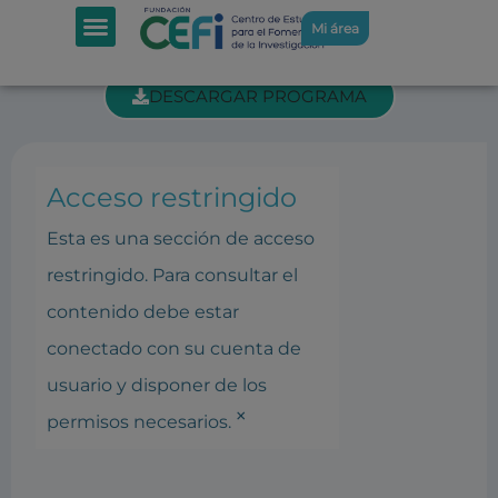
SECCIÓN INTRANET: REUNIÓN DE
Mi área
PATRONATO 27-2-2025
DESCARGAR PROGRAMA
Acceso restringido
Esta es una sección de acceso
restringido. Para consultar el
contenido debe estar
conectado con su cuenta de
usuario y disponer de los
×
permisos necesarios.