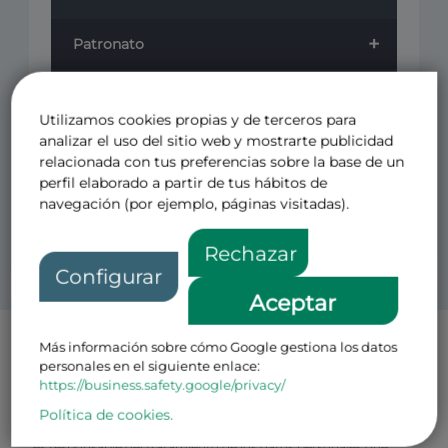
+
Patronato
+
Cursos
Utilizamos cookies propias y de terceros para
+
analizar el uso del sitio web y mostrarte publicidad
Revistas
relacionada con tus preferencias sobre la base de un
perfil elaborado a partir de tus hábitos de
Otros
navegación (por ejemplo, páginas visitadas).
Rechazar
Configurar
Aceptar
Más información sobre cómo Google gestiona los datos
Política de Privacidad Patronos
personales en el siguiente enlace:
El CENTRO DE ESTUDIOS PARA EL FOMENTO DE LA
https://business.safety.google/privacy/
INVESTIGACION CEFI FUNDACION PRIVADA con N.I.F
número G-08793499 y domicilio en Avenida de Pio XII, 49 Loft 1,
Política de cookies.
28016, Madrid (en adelante, el “
Responsable
” o la “
Fundación
”)
es responsable del tratamiento de los datos personales que