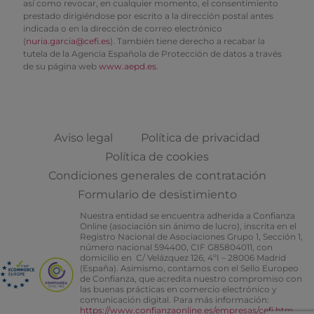
así como revocar, en cualquier momento, el consentimiento
prestado dirigiéndose por escrito a la dirección postal antes
indicada o en la dirección de correo electrónico
(
nuria.garcia@cefi.es
). También tiene derecho a recabar la
tutela de la Agencia Española de Protección de datos a través
de su página web
www.aepd.es
.
Aviso legal
Política de privacidad
Política de cookies
Condiciones generales de contratación
Formulario de desistimiento
Nuestra entidad se encuentra adherida a Confianza
Online (asociación sin ánimo de lucro), inscrita en el
Registro Nacional de Asociaciones Grupo 1, Sección 1,
número nacional 594400, CIF G85804011, con
domicilio en C/ Velázquez 126, 4ºI – 28006 Madrid
(España). Asimismo, contamos con el Sello Europeo
de Confianza, que acredita nuestro compromiso con
las buenas prácticas en comercio electrónico y
comunicación digital. Para más información:
https://www.confianzaonline.es/empresas/cefi.htm