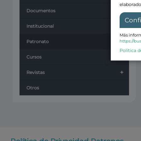
elaborado
+
Documentos
Conf
Institucional
Más inform
+
https://bu
Patronato
Política d
+
Cursos
+
Revistas
Otros