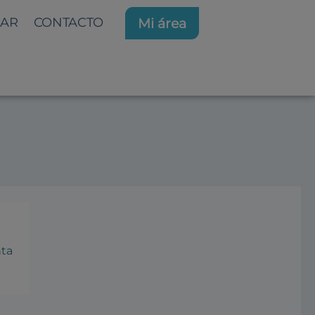
AR
CONTACTO
Mi área
3
nta