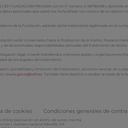
FUNDACION PRIVADA con N.I.F número G-08793499 y domicilio en Avenida
los datos personales que usted nos ha facilitado con motivo de su relació
gobierno de la Fundación, estando dicho tratamiento legitimado en el cumpl
 Fundación serán conservados hasta la finalización de la misma. Posterior
e y de las eventuales responsabilidades derivadas del tratamiento de dichos
igación legal, ni serán transferidos a terceros países u organizaciones in
lidad de encargados del tratamiento
resión, portabilidad y limitación del tratamiento, así como revocar, en cu
ico (
nuria.garcia@cefi.es
). También tiene derecho a recabar la tutela de la
ca de cookies
Condiciones generales de contra
Online (asociación sin ánimo de lucro), inscrita
Sección 1, número nacional 594400, CIF