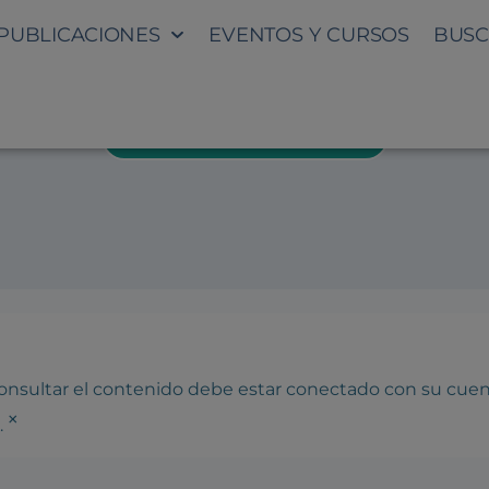
PUBLICACIONES
EVENTOS Y CURSOS
BUSC
ÓN DE PATRONATO 26-10-202
DESCARGAR PROGRAMA
 consultar el contenido debe estar conectado con su cue
×
.