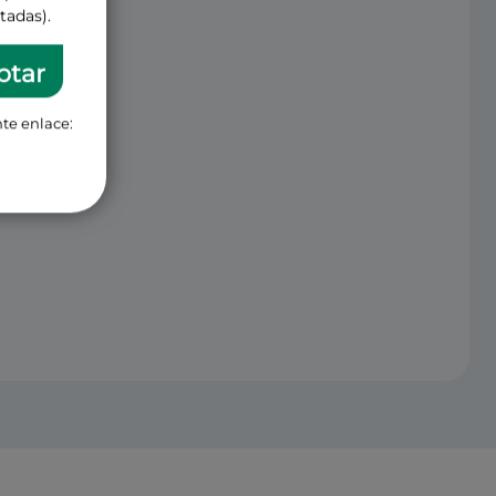
tadas).
ptar
te enlace: