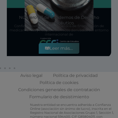
Número 97 de Cuadernos de Derecho
Farmacéutico
Confidencialidad de los acuerdos de financiación de
medicamentos y riesgos sistémicos derivados del entorno
internacional de
Leer más...
Aviso legal
Política de privacidad
Política de cookies
Condiciones generales de contratación
Formulario de desistimiento
Nuestra entidad se encuentra adherida a Confianza
Online (asociación sin ánimo de lucro), inscrita en el
Registro Nacional de Asociaciones Grupo 1, Sección 1,
número nacional 594400, CIF G85804011, con