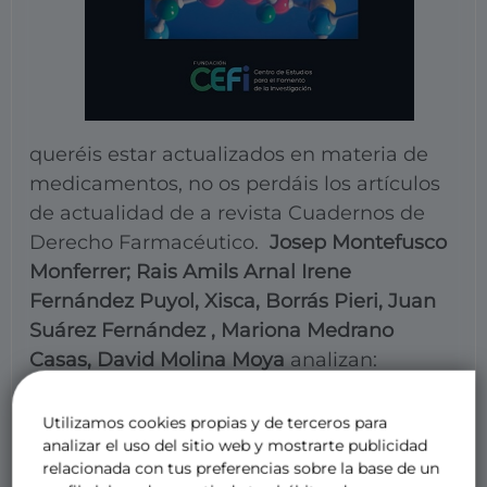
queréis estar actualizados en materia de
medicamentos, no os perdáis los artículos
de actualidad de a revista Cuadernos de
Derecho Farmacéutico.
Josep Montefusco
Monferrer; Rais Amils Arnal Irene
Fernández Puyol, Xisca, Borrás Pieri, Juan
Suárez Fernández , Mariona Medrano
Casas, David Molina Moya
analizan:
La reciente reforma del sistema de precios
de referencia a favor de la innovación
Utilizamos cookies propias y de terceros para
analizar el uso del sitio web y mostrarte publicidad
incremental.
relacionada con tus preferencias sobre la base de un