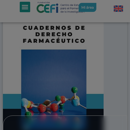
Mi área