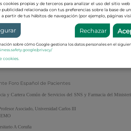
s cookies propias y de terceros para analizar el uso del sitio web
 publicidad relacionada con tus preferencias sobre la base de un 
 a partir de tus hábitos de navegación (por ejemplo, páginas visi
ión CEFI
igurar
Rechazar
Ace
ia y Cartera Común de Servicios del SNS y Farmacia del Minister
ación sobre cómo Google gestiona los datos personales en el siguien
siness.safety.google/privacy/
e cookies.
AR DEL ACCESO A LA INNOVACIÓN EN ESPAÑA”
nte Foro Español de Pacientes
cia y Cartera Común de Servicios del SNS y Farmacia del Minister
Profesor Asociado, Universidad Carlos III
DHEMO
sitario A Coruña