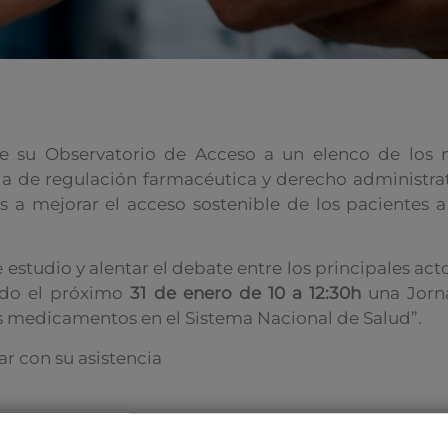
e su Observatorio de Acceso a un elenco de los 
ia de regulación farmacéutica y derecho administra
a mejorar el acceso sostenible de los pacientes a
 estudio y alentar el debate entre los principales act
ado el próximo
31 de enero de 10 a 12:30h
una Jorn
os medicamentos en el Sistema Nacional de Salud”.
r con su asistencia
. Calle José Ortega y Gasset no 29. 28006 Madrid