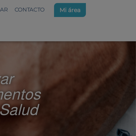
AR
CONTACTO
Mi área
ar
mentos
 Salud