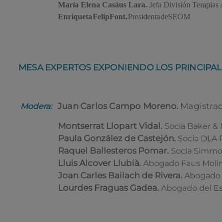
María Elena Casáus Lara.
Jefa División Terapia
Enriqueta Felip Font.
Presidenta de SEOM
MESA EXPERTOS EXPONIENDO LOS PRINCIPAL
Juan Carlos Campo Moreno.
Magistrad
Modera:
Montserrat Llopart Vidal.
Socia Baker &
Paula González de Castejón.
Socia DLA 
Raquel Ballesteros Pomar.
Socia Simm
Lluis Alcover Llubià.
Abogado Faus Moli
Joan Carles Bailach de Rivera.
Abogado 
Lourdes Fraguas Gadea.
Abogado del Es