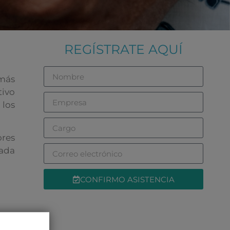
REGÍSTRATE AQUÍ
más
tivo
 los
ores
ada
CONFIRMO ASISTENCIA