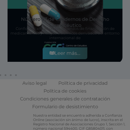
Nuevo número de la revista Comunicaciones
No os perdáis el repaso de actualidad de este número de
la revista Comunicaciones con un
Leer más...
Aviso legal
Política de privacidad
Política de cookies
Condiciones generales de contratación
Formulario de desistimiento
Nuestra entidad se encuentra adherida a Confianza
Online (asociación sin ánimo de lucro), inscrita en el
Registro Nacional de Asociaciones Grupo 1, Sección 1,
número nacional 594400, CIF G85804011, con