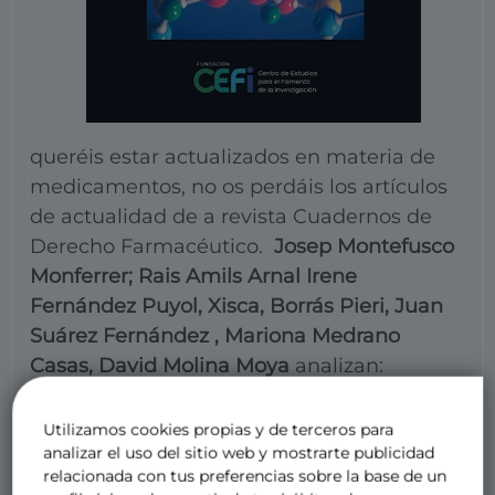
queréis estar actualizados en materia de
medicamentos, no os perdáis los artículos
de actualidad de a revista Cuadernos de
Derecho Farmacéutico.
Josep Montefusco
Monferrer; Rais Amils Arnal Irene
Fernández Puyol, Xisca, Borrás Pieri, Juan
Suárez Fernández , Mariona Medrano
Casas, David Molina Moya
analizan:
La reciente reforma del sistema de precios
de referencia a favor de la innovación
Utilizamos cookies propias y de terceros para
analizar el uso del sitio web y mostrarte publicidad
incremental.
relacionada con tus preferencias sobre la base de un