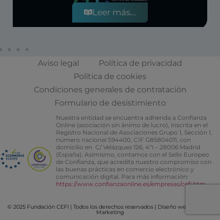
Leer más...
Aviso legal
Política de privacidad
Política de cookies
Condiciones generales de contratación
Formulario de desistimiento
Nuestra entidad se encuentra adherida a Confianza
Online (asociación sin ánimo de lucro), inscrita en el
Registro Nacional de Asociaciones Grupo 1, Sección 1,
número nacional 594400, CIF G85804011, con
domicilio en C/ Velázquez 126, 4ºI – 28006 Madrid
(España). Asimismo, contamos con el Sello Europeo
de Confianza, que acredita nuestro compromiso con
las buenas prácticas en comercio electrónico y
comunicación digital. Para más información:
https://www.confianzaonline.es/empresas/cefi.htm
© 2025 Fundación CEFI | Todos los derechos reservados |
Diseño web Bocetos
Marketing