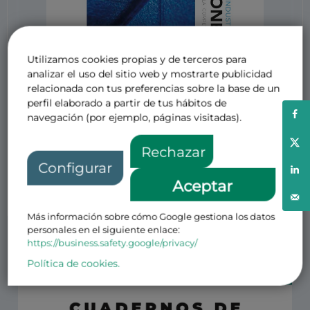
Utilizamos cookies propias y de terceros para
analizar el uso del sitio web y mostrarte publicidad
relacionada con tus preferencias sobre la base de un
perfil elaborado a partir de tus hábitos de
navegación (por ejemplo, páginas visitadas).
Rechazar
Gracias a los colaboradores por sus
Configurar
Aceptar
magníficas aportaciones.
Más información sobre cómo Google gestiona los datos
Otras noticias de interés
personales en el siguiente enlace:
https://business.safety.google/privacy/
Política de cookies.