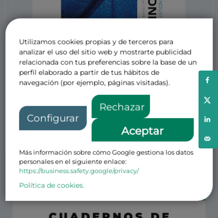
Utilizamos cookies propias y de terceros para
analizar el uso del sitio web y mostrarte publicidad
relacionada con tus preferencias sobre la base de un
perfil elaborado a partir de tus hábitos de
navegación (por ejemplo, páginas visitadas).
Rechazar
Gracias a los colaboradores por sus
Configurar
Aceptar
magníficas aportaciones.
Más información sobre cómo Google gestiona los datos
Otras noticias de interés
personales en el siguiente enlace:
https://business.safety.google/privacy/
Política de cookies.