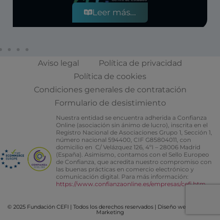
Leer más...
Aviso legal
Política de privacidad
Política de cookies
Condiciones generales de contratación
Formulario de desistimiento
Nuestra entidad se encuentra adherida a Confianza
Online (asociación sin ánimo de lucro), inscrita en el
Registro Nacional de Asociaciones Grupo 1, Sección 1,
número nacional 594400, CIF G85804011, con
domicilio en C/ Velázquez 126, 4ºI – 28006 Madrid
(España). Asimismo, contamos con el Sello Europeo
de Confianza, que acredita nuestro compromiso con
las buenas prácticas en comercio electrónico y
comunicación digital. Para más información:
https://www.confianzaonline.es/empresas/cefi.htm
© 2025 Fundación CEFI | Todos los derechos reservados |
Diseño web Bocetos
Marketing