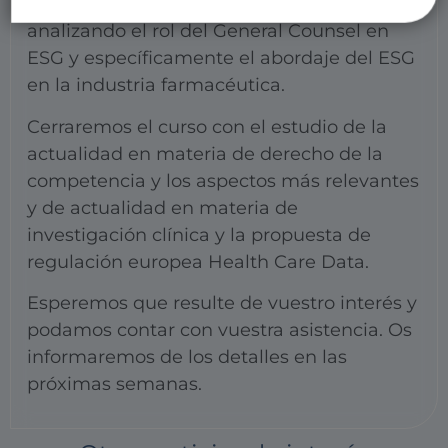
Compliance y ESG será otro de los bloques
analizando el rol del General Counsel en
ESG y específicamente el abordaje del ESG
en la industria farmacéutica.
Cerraremos el curso con el estudio de la
actualidad en materia de derecho de la
competencia y los aspectos más relevantes
y de actualidad en materia de
investigación clínica y la propuesta de
regulación europea Health Care Data.
Esperemos que resulte de vuestro interés y
podamos contar con vuestra asistencia. Os
informaremos de los detalles en las
próximas semanas.