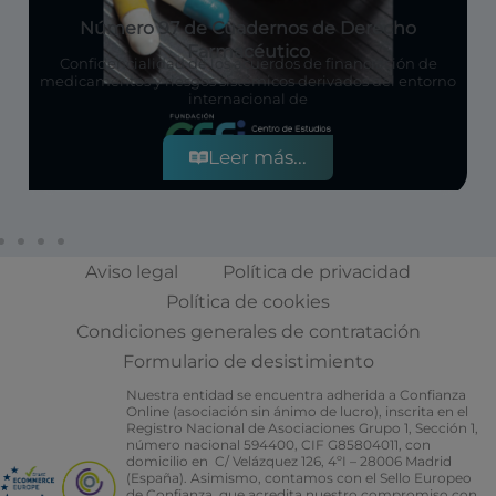
Número 97 de Cuadernos de Derecho
Farmacéutico
Confidencialidad de los acuerdos de financiación de
medicamentos y riesgos sistémicos derivados del entorno
internacional de
Leer más...
Aviso legal
Política de privacidad
Política de cookies
Condiciones generales de contratación
Formulario de desistimiento
Nuestra entidad se encuentra adherida a Confianza
Online (asociación sin ánimo de lucro), inscrita en el
Registro Nacional de Asociaciones Grupo 1, Sección 1,
número nacional 594400, CIF G85804011, con
domicilio en C/ Velázquez 126, 4ºI – 28006 Madrid
(España). Asimismo, contamos con el Sello Europeo
de Confianza, que acredita nuestro compromiso con