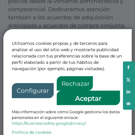
precios desde la vertiente administrativa y
competencial. Dedicaremos atención
también a los acuerdos de adquisición
anticipada y acuerdos de compra conjunta.
Comentaremos también, otros aspectos ya
Utilizamos cookies propias y de terceros para
no tan novedosos, puesto que son ya una
analizar el uso del sitio web y mostrarte publicidad
realidad, como la telemedicina, los nuevos
relacionada con tus preferencias sobre la base de un
modelos de negocio: dispensación/entrega,
perfil elaborado a partir de tus hábitos de
navegación (por ejemplo, páginas visitadas).
compra innovadora, soluciones
terapéuticas digitales, APPs en salud y
Rechazar
medical devices.
Configurar
Aceptar
Dedicaremos una mesa a los temas de
información y promoción de
Más información sobre cómo Google gestiona los datos
medicamentos analizando la actualidad y
personales en el siguiente enlace:
los retos en esta área.
https://business.safety.google/privacy/
Política de cookies.