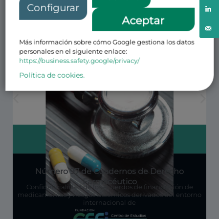
Configurar
Aceptar
Más información sobre cómo Google gestiona los datos
personales en el siguiente enlace:
https://business.safety.google/privacy/
Política de cookies.
Número 97 de Cuadernos de Derecho
Farmacéutico
Confidencialidad de los acuerdos de financiación de
medicamentos y riesgos sistémicos derivados del entorno
internacional de