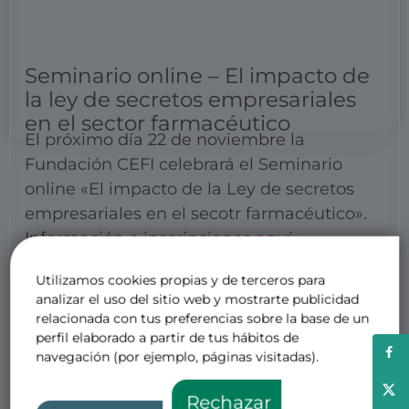
Seminario online – El impacto de
la ley de secretos empresariales
en el sector farmacéutico
El próximo día 22 de noviembre la
Fundación CEFI celebrará el Seminario
online «El impacto de la Ley de secretos
empresariales en el secotr farmacéutico».
Información e inscripciones
aquí
Utilizamos cookies propias y de terceros para
Otras noticias de interés
analizar el uso del sitio web y mostrarte publicidad
relacionada con tus preferencias sobre la base de un
perfil elaborado a partir de tus hábitos de
navegación (por ejemplo, páginas visitadas).
Rechazar