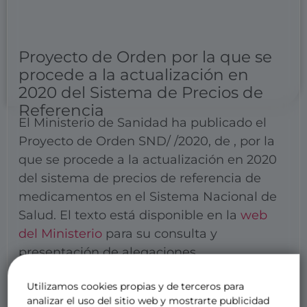
Proyecto de Orden por la que se
procede a la actualización en
2020 del Sistema de Precios de
Referencia
El Ministerio de Sanidad ha publicado el
Proyecto de Orden SND/ /2020, de , por la
que se procede a la actualización en 2020
del sistema de precios de referencia de
medicamentos en el Sistema Nacional de
Salud. El texto está disponible en la
web
del Ministerio
para su consulta y
presentación de alegaciones.
Utilizamos cookies propias y de terceros para
analizar el uso del sitio web y mostrarte publicidad