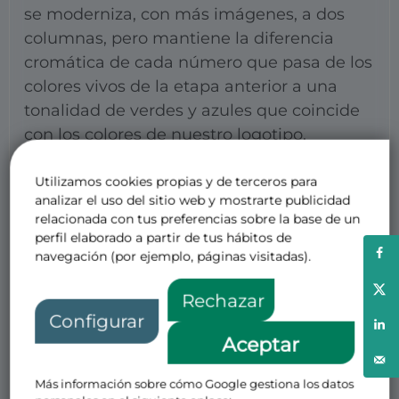
se moderniza, con más imágenes, a dos
columnas, pero mantiene la diferencia
cromática de cada número que pasa de los
colores vivos de la etapa anterior a una
tonalidad de verdes y azules que coincide
con los colores de nuestro logotipo.
Mantenemos las mismas secciones de la
Utilizamos cookies propias y de terceros para
revista y los contenidos jurídicos de
analizar el uso del sitio web y mostrarte publicidad
actualidad, pero trataremos de darles una
relacionada con tus preferencias sobre la base de un
perfil elaborado a partir de tus hábitos de
presentación más amable y agradable a la
navegación (por ejemplo, páginas visitadas).
lectura. Incorporamos un nuevo soporte de
representación gráfica, las infografías,
Rechazar
transmitiendo información visual a través
Configurar
de las herramientas digitales.
Aceptar
Confiamos que os guste el nuevo formato.
Más información sobre cómo Google gestiona los datos