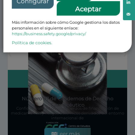
Configurar
Aceptar
Más información sobre cómo Google gestiona los datos
personales en el siguiente enlace:
https://business.safety.google/privacy/
Política de cookies.
Número 97 de Cuadernos de Derecho
Farmacéutico
Confidencialidad de los acuerdos de financiación de
medicamentos y riesgos sistémicos derivados del entorno
internacional de
Leer más...