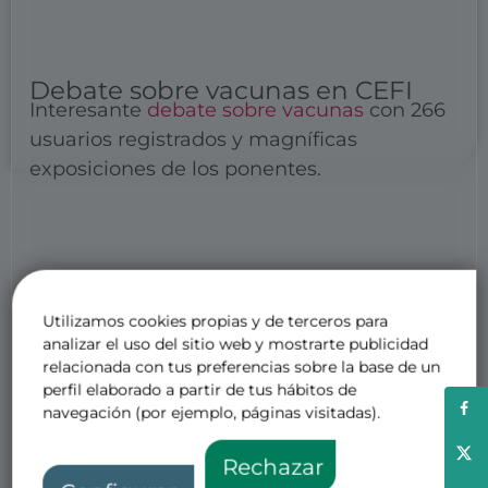
Debate sobre vacunas en CEFI
Interesante
debate sobre vacunas
con 266
usuarios registrados y magníficas
exposiciones de los ponentes.
Utilizamos cookies propias y de terceros para
Otras noticias de interés
analizar el uso del sitio web y mostrarte publicidad
relacionada con tus preferencias sobre la base de un
perfil elaborado a partir de tus hábitos de
navegación (por ejemplo, páginas visitadas).
Rechazar