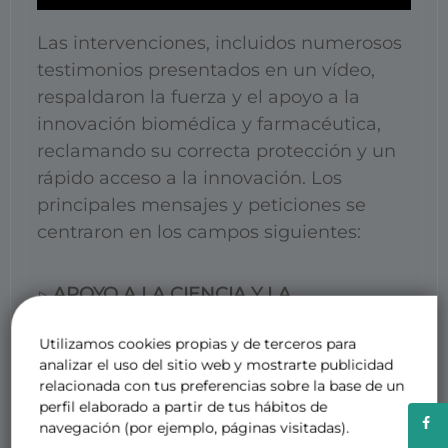
Las intervenciones, incluidos numerosos
testimonios presentados en un vídeo,
respaldaron la fuerza y el apoyo a la
innovación biomédica y farmacéutica,
reclamando su correcta protección y un
rápido acceso a la innovación. Los
principales mensajes y peticiones se
centraron en los campos siguientes:
▷
APOYO A LA CIENCIA Y LA
INNOVACIÓN.
que genere un entorno
Utilizamos cookies propias y de terceros para
propicio a la investigación general y a la
analizar el uso del sitio web y mostrarte publicidad
investigación en salud: para producir
relacionada con tus preferencias sobre la base de un
vacunas, tratamientos o curas que
perfil elaborado a partir de tus hábitos de
mejoren la salud de los pacientes.
navegación (por ejemplo, páginas visitadas).