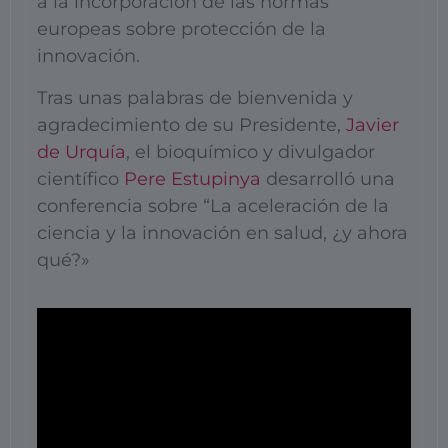
a la incorporación de las normas
europeas sobre protección de la
innovación.
Tras unas palabras de bienvenida y
agradecimiento de su Presidente,
Javier
de Urquía
, el bioquímico y divulgador
científico
Pere Estupinya
desarrolló una
conferencia sobre “La aceleración de la
ciencia y la innovación en salud, ¿y ahora
qué?»