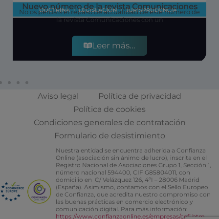
Nuevo número de la revista Comunicaciones
No os perdáis el repaso de actualidad de este número de
la revista Comunicaciones con un
Leer más...
Aviso legal
Política de privacidad
Política de cookies
Condiciones generales de contratación
Formulario de desistimiento
Nuestra entidad se encuentra adherida a Confianza
Online (asociación sin ánimo de lucro), inscrita en el
Registro Nacional de Asociaciones Grupo 1, Sección 1,
número nacional 594400, CIF G85804011, con
domicilio en C/ Velázquez 126, 4ºI – 28006 Madrid
(España). Asimismo, contamos con el Sello Europeo
de Confianza, que acredita nuestro compromiso con
las buenas prácticas en comercio electrónico y
comunicación digital. Para más información:
https://www.confianzaonline.es/empresas/cefi.htm