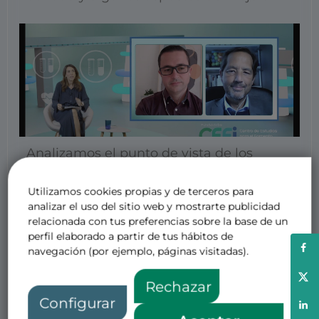
Analizamos el punto de vista de los
pacientes de los PSPs, Roberto Saldaña y
Manuel Arellano nos trasladaron su gran
Utilizamos cookies propias y de terceros para
analizar el uso del sitio web y mostrarte publicidad
utilidad y algunos aspectos de mejora.
relacionada con tus preferencias sobre la base de un
perfil elaborado a partir de tus hábitos de
Y finalizamos la sesión con una reflexión
navegación (por ejemplo, páginas visitadas).
sobre el papel de los CEIMs y las CCAA
en la nueva regulación de EOMs. Miguel
Rechazar
Ángel Maciá y Manel Rabanal expusieron
Configurar
sus puntos de vista, como va a ser el