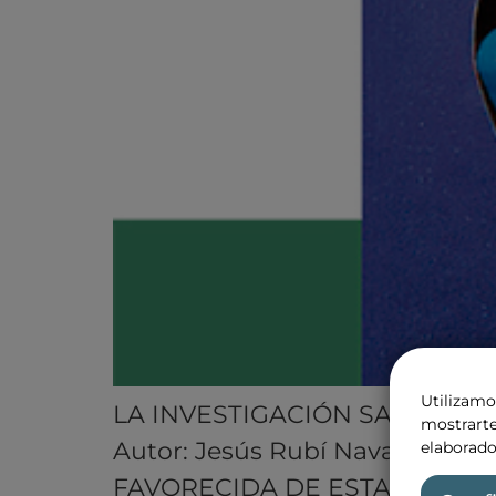
Utilizamo
LA INVESTIGACIÓN SANITARI
mostrarte
Autor: Jesús Rubí Navarrete
elaborado
FAVORECIDA DE ESTADOS UNIDO