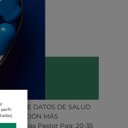
 y
UROPEO DE DATOS DE SALUD
perfil
TUS DE NACIÓN MÁS
tadas).
er Navas Pastor Pag: 20-35