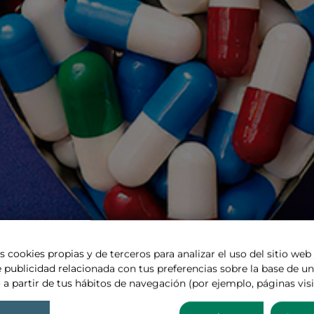
s cookies propias y de terceros para analizar el uso del sitio web
A EN EL REGLAMENTO DEL ESPACIO E
 publicidad relacionada con tus preferencias sobre la base de un 
 Pag: 2-19 REFLEXIONES SOBRE EL ESTA
 a partir de tus hábitos de navegación (por ejemplo, páginas visi
S Y SU IMPACTO EN EUROPA Autor: Est