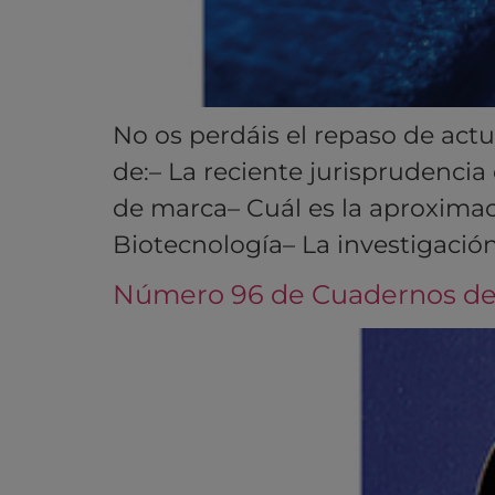
No os perdáis el repaso de act
de:– La reciente jurisprudenci
de marca– Cuál es la aproximac
Biotecnología– La investigación
Número 96 de Cuadernos de